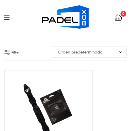
Padel
Box
0
Ecuador
Padel
Box
Filter
Ecuador