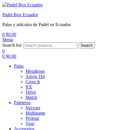
Padel Box Ecuador
Palas y artículos de Padel en Ecuador
0
$
0.00
Menu
Search for:
Search
0
0
$
0.00
Palas
Metalbone
Arrow Hit
Cross It
RX
Drive
Match
Paleteros
Neceser
Multigame
Protour
Tour
Accesorios