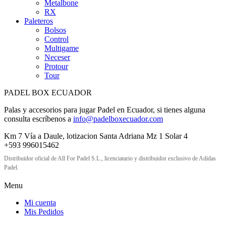
Metalbone
RX
Paleteros
Bolsos
Control
Multigame
Neceser
Protour
Tour
PADEL BOX ECUADOR
Palas y accesorios para jugar Padel en Ecuador, si tienes alguna
consulta escríbenos a
info@padelboxecuador.com
Km 7 Vía a Daule, lotizacion Santa Adriana Mz 1 Solar 4
+593 996015462
Distribuidor oficial de All For Padel S.L., licenciatario y distribuidor exclusivo de Adidas
Padel.
Menu
Mi cuenta
Mis Pedidos