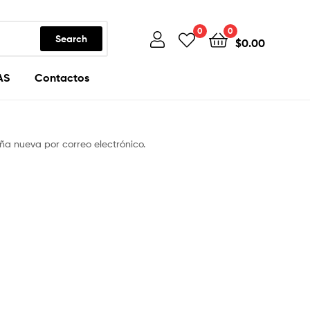
0
0
Search
$
0.00
AS
Contactos
ña nueva por correo electrónico.