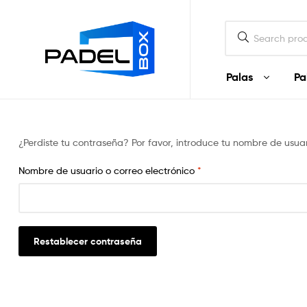
Padel
Box
Ecuador
Palas
Pa
Padel
Box
¿Perdiste tu contraseña? Por favor, introduce tu nombre de usua
Ecuador
Nombre de usuario o correo electrónico
*
Palas
y
artículos
de
Padel
Restablecer contraseña
en
Ecuador