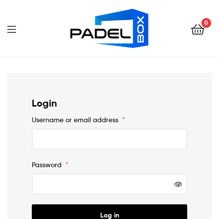
Padel
Box
0
Ecuador
Padel
Box
Ecuador
Login
Username or email address
*
Password
*
Log in