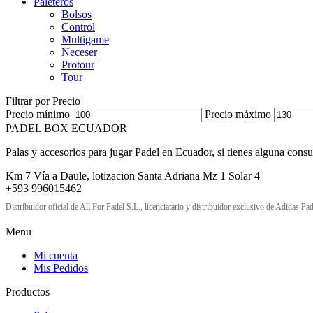
Paleteros
Bolsos
Control
Multigame
Neceser
Protour
Tour
Filtrar por Precio
Precio mínimo
Precio máximo
PADEL BOX ECUADOR
Palas y accesorios para jugar Padel en Ecuador, si tienes alguna consu
Km 7 Vía a Daule, lotizacion Santa Adriana Mz 1 Solar 4
+593 996015462
Distribuidor oficial de All For Padel S.L., licenciatario y distribuidor exclusivo de Adidas Pad
Menu
Mi cuenta
Mis Pedidos
Productos