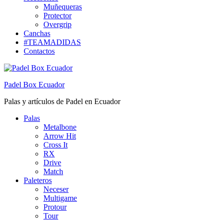
Muñequeras
Protector
Overgrip
Canchas
#TEAMADIDAS
Contactos
Padel Box Ecuador
Palas y artículos de Padel en Ecuador
Palas
Metalbone
Arrow Hit
Cross It
RX
Drive
Match
Paleteros
Neceser
Multigame
Protour
Tour