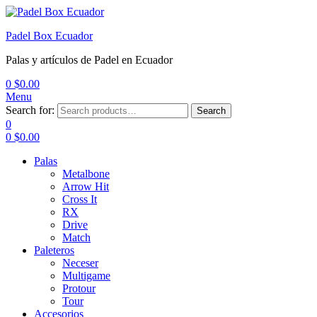
Padel Box Ecuador
Palas y artículos de Padel en Ecuador
0
$
0.00
Menu
Search for:
Search
0
0
$
0.00
Palas
Metalbone
Arrow Hit
Cross It
RX
Drive
Match
Paleteros
Neceser
Multigame
Protour
Tour
Accesorios