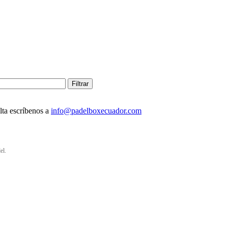
Filtrar
lta escríbenos a
info@padelboxecuador.com
el.