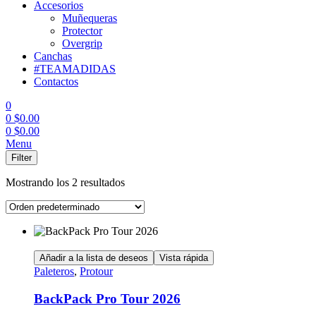
Accesorios
Muñequeras
Protector
Overgrip
Canchas
#TEAMADIDAS
Contactos
0
0
$
0.00
0
$
0.00
Menu
Filter
Mostrando los 2 resultados
Añadir a la lista de deseos
Vista rápida
Paleteros
,
Protour
BackPack Pro Tour 2026