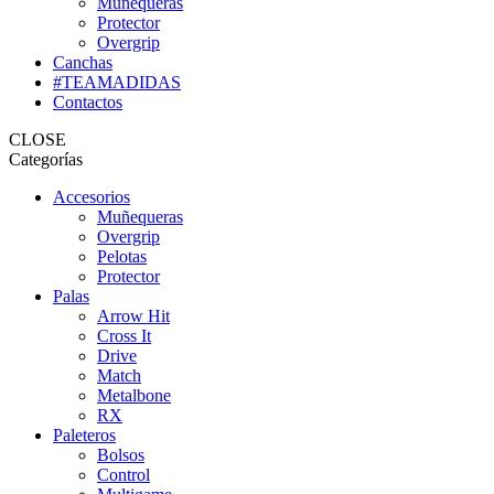
Muñequeras
Protector
Overgrip
Canchas
#TEAMADIDAS
Contactos
CLOSE
Categorías
Accesorios
Muñequeras
Overgrip
Pelotas
Protector
Palas
Arrow Hit
Cross It
Drive
Match
Metalbone
RX
Paleteros
Bolsos
Control