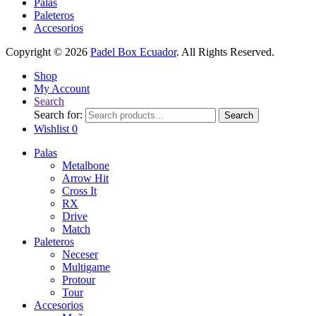
Palas
Paleteros
Accesorios
Copyright © 2026
Padel Box Ecuador
. All Rights Reserved.
Shop
My Account
Search
Search for:
Search
Wishlist
0
Palas
Metalbone
Arrow Hit
Cross It
RX
Drive
Match
Paleteros
Neceser
Multigame
Protour
Tour
Accesorios