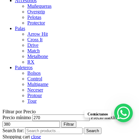
Accesorios
Muñequeras
Overgrip
Pelotas
Protector
Palas
Arrow Hit
Cross It
Drive
Match
Metalbone
RX
Paleteros
Bolsos
Control
Multigame
Neceser
Protour
Tour
Filtrar por Precio
Contáctanos
Precio mínimo
Precio máximo
Filtrar
Search for:
Search
Shopping cart
close