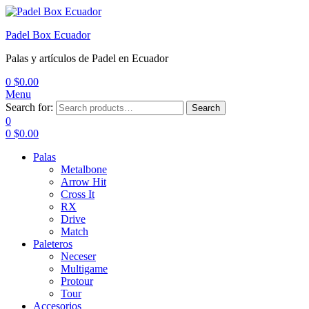
Padel Box Ecuador
Palas y artículos de Padel en Ecuador
0
$
0.00
Menu
Search for:
Search
0
0
$
0.00
Palas
Metalbone
Arrow Hit
Cross It
RX
Drive
Match
Paleteros
Neceser
Multigame
Protour
Tour
Accesorios