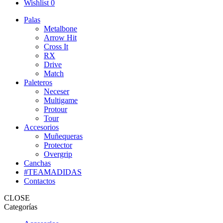
Wishlist
0
Palas
Metalbone
Arrow Hit
Cross It
RX
Drive
Match
Paleteros
Neceser
Multigame
Protour
Tour
Accesorios
Muñequeras
Protector
Overgrip
Canchas
#TEAMADIDAS
Contactos
CLOSE
Categorías