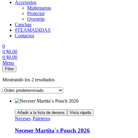
Accesorios
Muñequeras
Protector
Overgrip
Canchas
#TEAMADIDAS
Contactos
0
0
$
0.00
0
$
0.00
Menu
Filter
Mostrando los 2 resultados
Añadir a la lista de deseos
Vista rápida
Neceser
,
Paleteros
Neceser Martita´s Pouch 2026