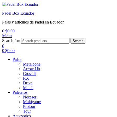
Padel Box Ecuador
Palas y artículos de Padel en Ecuador
0
$
0.00
Menu
Search for:
Search
0
0
$
0.00
Palas
Metalbone
Arrow Hit
Cross It
RX
Drive
Match
Paleteros
Neceser
Multigame
Protour
Tour
Accesorios