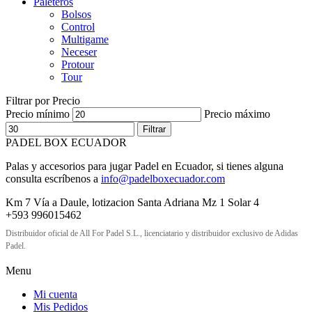
Paleteros
Bolsos
Control
Multigame
Neceser
Protour
Tour
Filtrar por Precio
Precio mínimo
Precio máximo
Filtrar
PADEL BOX ECUADOR
Palas y accesorios para jugar Padel en Ecuador, si tienes alguna
consulta escríbenos a
info@padelboxecuador.com
Km 7 Vía a Daule, lotizacion Santa Adriana Mz 1 Solar 4
+593 996015462
Distribuidor oficial de All For Padel S.L., licenciatario y distribuidor exclusivo de Adidas
Padel.
Menu
Mi cuenta
Mis Pedidos