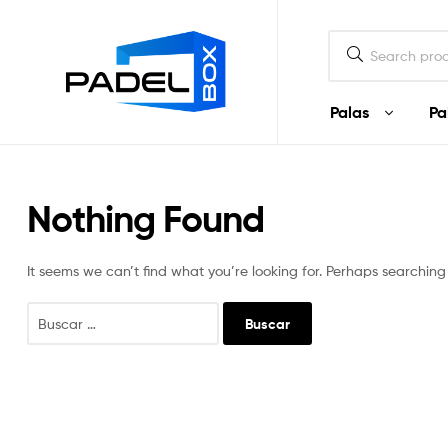
Padel
Box
Ecuador
Palas
Pa
Padel
Box
Nothing Found
Ecuador
Palas
It seems we can’t find what you’re looking for. Perhaps searching
y
artículos
de
Padel
en
Ecuador